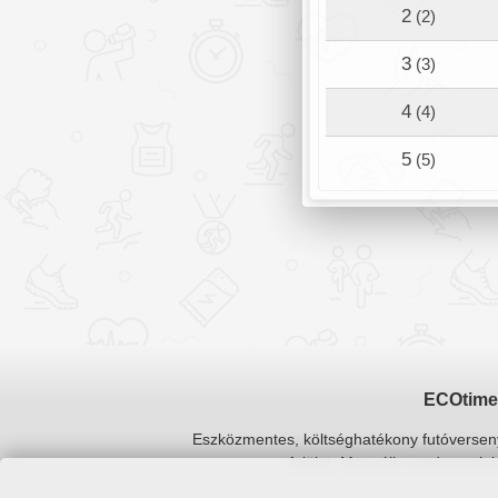
2
(2)
3
(3)
4
(4)
5
(5)
ECOtime
Eszközmentes, költséghatékony futóverse
felület. Manuális rendszerek 