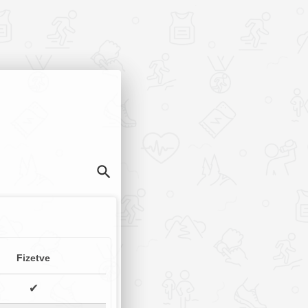
Fizetve
✔