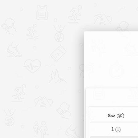
Ssz
(
)
1
(1)