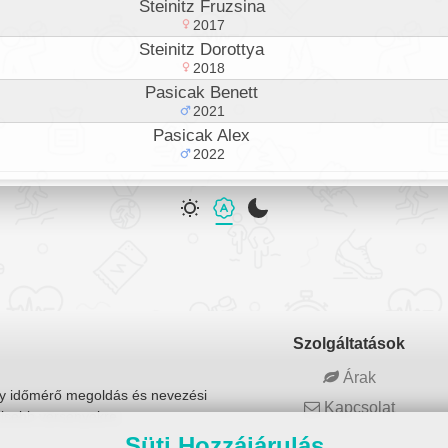
Steinitz Fruzsina
2017
Steinitz Dorottya
2018
Pasicak Benett
2021
Pasicak Alex
2022
Szolgáltatások
Árak
ny időmérő megoldás és nevezési
Kapcsolat
kisebb versenyekre.
Süti Hozzájárulás