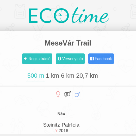
time
EC
MeseVár Trail
Regisztráció
Versenyinfo
Facebook
500 m
1 km
6 km
20,7 km
Név
Steinitz Patrícia
2016