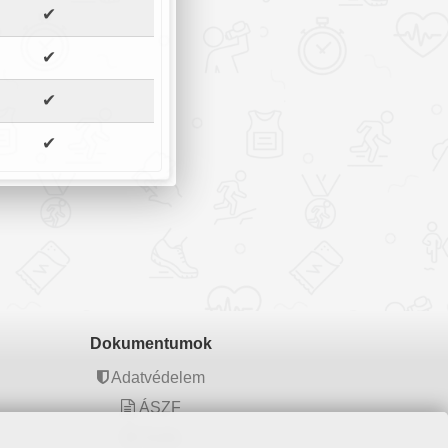
✔
✔
✔
✔
Dokumentumok
Adatvédelem
ÁSZF
Sütik