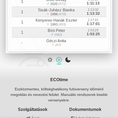
1
1:11:13
2020
(#71)
Sisák-Juhász Bianka
1:13:32
1
1:13:32
1998
(#70)
Kenyeres-Hanák Eszter
1:17:01
1
1:17:01
1993
(#93)
Bíró Péter
1:53:25
1
1:53:25
(#82)
Géczi Anita
-
(#7)
ECOtime
Eszközmentes, költséghatékony futóverseny időmérő
megoldás és nevezési felület. Manuális rendszerek kisebb
versenyekre.
Szolgáltatások
Dokumentumok