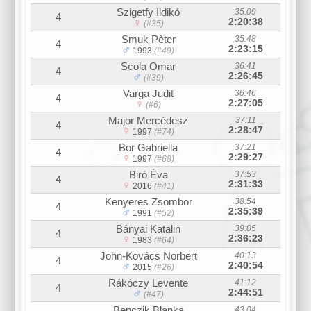
Szigetfy Ildikó
35:09
4
2:20:38
(#35)
Smuk Pèter
35:48
4
2:23:15
1993
(#49)
Scola Omar
36:41
4
2:26:45
(#39)
Varga Judit
36:46
4
2:27:05
(#6)
Major Mercédesz
37:11
4
2:28:47
1997
(#74)
Bor Gabriella
37:21
4
2:29:27
1997
(#68)
Biró Éva
37:53
4
2:31:33
2016
(#41)
Kenyeres Zsombor
38:54
4
2:35:39
1991
(#52)
Bányai Katalin
39:05
4
2:36:23
1983
(#64)
John-Kovács Norbert
40:13
4
2:40:54
2015
(#26)
Rákóczy Levente
41:12
4
2:44:51
(#47)
Benczik Blanka
43:04