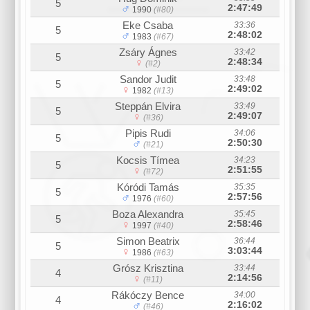
5
2:47:49
1990
(#80)
Eke Csaba
33:36
5
2:48:02
1983
(#67)
Zsáry Ágnes
33:42
5
2:48:34
(#2)
Sandor Judit
33:48
5
2:49:02
1982
(#13)
Steppán Elvira
33:49
5
2:49:07
(#36)
Pipis Rudi
34:06
5
2:50:30
(#21)
Kocsis Tímea
34:23
5
2:51:55
(#72)
Kóródi Tamás
35:35
5
2:57:56
1976
(#60)
Boza Alexandra
35:45
5
2:58:46
1997
(#40)
Simon Beatrix
36:44
5
3:03:44
1986
(#63)
Grósz Krisztina
33:44
4
2:14:56
(#11)
Rákóczy Bence
34:00
4
2:16:02
(#46)