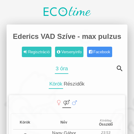
time
EC
Ederics VAD Szíve - max pulzus
Regisztráció
Versenyinfo
Facebook
3 óra
Körök
Részidők
Körátlag
Körök
Név
Összidő
Nagy Gábor
23:53