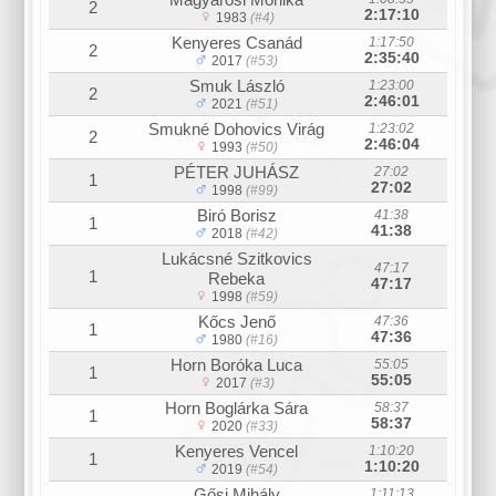
2
2:17:10
1983
(#4)
Kenyeres Csanád
1:17:50
2
2:35:40
2017
(#53)
Smuk László
1:23:00
2
2:46:01
2021
(#51)
Smukné Dohovics Virág
1:23:02
2
2:46:04
1993
(#50)
PÉTER JUHÁSZ
27:02
1
27:02
1998
(#99)
Biró Borisz
41:38
1
41:38
2018
(#42)
Lukácsné Szitkovics
47:17
1
Rebeka
47:17
1998
(#59)
Kőcs Jenő
47:36
1
47:36
1980
(#16)
Horn Boróka Luca
55:05
1
55:05
2017
(#3)
Horn Boglárka Sára
58:37
1
58:37
2020
(#33)
Kenyeres Vencel
1:10:20
1
1:10:20
2019
(#54)
Gősi Mihály
1:11:13