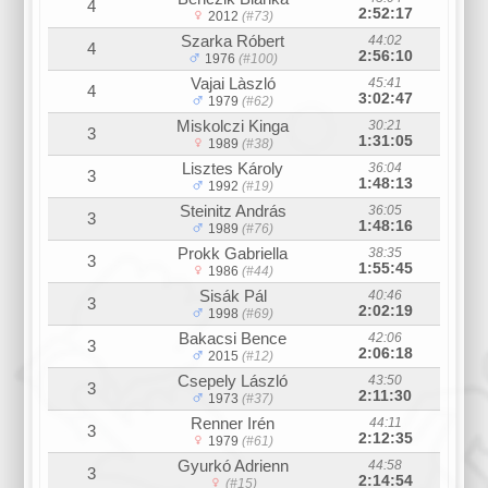
4
2:52:17
2012
(#73)
Szarka Róbert
44:02
4
2:56:10
1976
(#100)
Vajai Làszló
45:41
4
3:02:47
1979
(#62)
Miskolczi Kinga
30:21
3
1:31:05
1989
(#38)
Lisztes Károly
36:04
3
1:48:13
1992
(#19)
Steinitz András
36:05
3
1:48:16
1989
(#76)
Prokk Gabriella
38:35
3
1:55:45
1986
(#44)
Sisák Pál
40:46
3
2:02:19
1998
(#69)
Bakacsi Bence
42:06
3
2:06:18
2015
(#12)
Csepely László
43:50
3
2:11:30
1973
(#37)
Renner Irén
44:11
3
2:12:35
1979
(#61)
Gyurkó Adrienn
44:58
3
2:14:54
(#15)