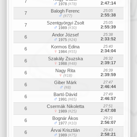
7
2:47:14
1978
(#78)
Balogh Ferenc
25:05
7
2:55:38
(#77)
Szentgyörgyi Zsolt
25:05
7
2:55:39
1989
(#30)
Andor József
25:38
6
2:33:52
1975
(#24)
Kormos Edina
25:40
6
2:34:04
1984
(#55)
Szakály Zsuzska
26:32
6
2:39:17
1988
(#48)
Nagy Rita
26:39
6
2:39:59
(#18)
Giber Márk
27:47
6
2:46:44
(#8)
Bartó Dávid
27:49
6
2:46:57
1991
(#65)
Csermák Nikoletta
27:51
6
2:47:08
1989
(#25)
Bognár Ákos
29:21
6
2:56:07
1977
(#10)
Árvai Krisztián
29:43
6
2:58:21
1989
(#75)