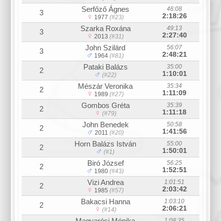
Serfőző Ágnes
46:08
3
2:18:26
1977
(#23)
Szarka Roxána
49:13
3
2:27:40
2013
(#31)
John Szilárd
56:07
3
2:48:21
1964
(#81)
Pataki Balázs
35:00
2
1:10:01
(#22)
Mészár Veronika
35:34
2
1:11:09
1989
(#27)
Gombos Gréta
35:39
2
1:11:18
(#79)
John Benedek
50:58
2
1:41:56
2011
(#20)
Horn Balázs István
55:00
2
1:50:01
(#1)
Biró József
56:25
2
1:52:51
1980
(#43)
Vizi Andrea
1:01:51
2
2:03:42
1985
(#57)
Bakacsi Hanna
1:03:10
2
2:06:21
(#14)
Magyarósi Mónika
1:08:35