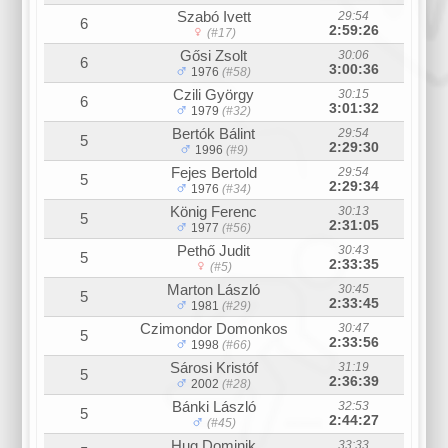
Szabó Ivett
29:54
6
2:59:26
(#17)
Gősi Zsolt
30:06
6
3:00:36
1976
(#58)
Czili György
30:15
6
3:01:32
1979
(#32)
Bertók Bálint
29:54
5
2:29:30
1996
(#9)
Fejes Bertold
29:54
5
2:29:34
1976
(#34)
König Ferenc
30:13
5
2:31:05
1977
(#56)
Pethő Judit
30:43
5
2:33:35
(#5)
Marton László
30:45
5
2:33:45
1981
(#29)
Czimondor Domonkos
30:47
5
2:33:56
1998
(#66)
Sárosi Kristóf
31:19
5
2:36:39
2002
(#28)
Bánki László
32:53
5
2:44:27
(#45)
Hug Dominik
33:33